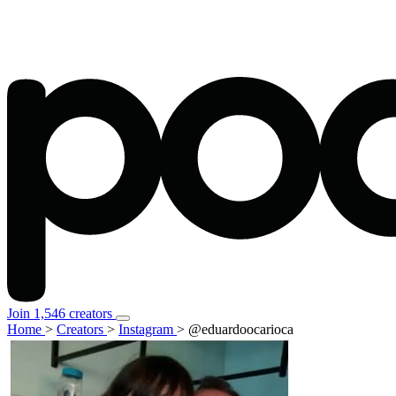
Join 1,546 creators
Home
>
Creators
>
Instagram
>
@eduardoocarioca